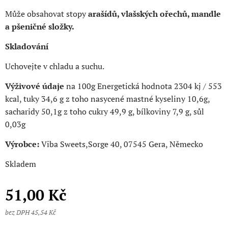
Může obsahovat stopy
arašídů, vlašských ořechů, mandle
a pšeničné složky.
Skladování
Uchovejte v chladu a suchu.
Výživové údaje
na 100g Energetická hodnota 2304 kj / 553
kcal, tuky 34,6 g z toho nasycené mastné kyseliny 10,6g,
sacharidy 50,1g z toho cukry 49,9 g, bílkoviny 7,9 g, sůl
0,03g
Výrobce:
Viba Sweets,Sorge 40, 07545 Gera, Německo
Skladem
51,00
Kč
bez DPH 45,54 Kč