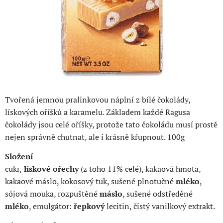
Tvořená jemnou pralinkovou náplní z bílé čokolády,
lískových oříšků a karamelu. Základem každé Ragusa
čokolády jsou celé oříšky, protože tato čokoládu musí prostě
nejen správně chutnat, ale i krásně křupnout. 100g
Složení
cukr,
lískové ořechy
(z toho 11% celé), kakaová hmota,
kakaové máslo, kokosový tuk, sušené plnotučné
mléko
,
sójová mouka, rozpuštěné
máslo
, sušené odstředěné
mléko
, emulgátor:
řepkový
lecitin, čistý vanilkový extrakt.