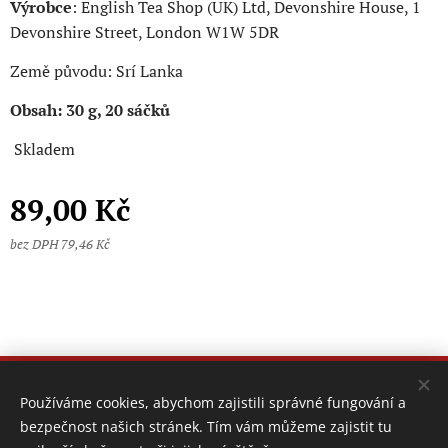
Výrobce
: English Tea Shop (UK) Ltd, Devonshire House, 1
Devonshire Street, London W1W 5DR
Země původu: Srí Lanka
Obsah: 30 g, 20 sáčků
Skladem
89,00
Kč
bez DPH 79,46 Kč
© 2023 Všechna práva vyhrazena
Používáme cookies, abychom zajistili správné fungování a
bezpečnost našich stránek. Tím vám můžeme zajistit tu
Obchodní podmínky