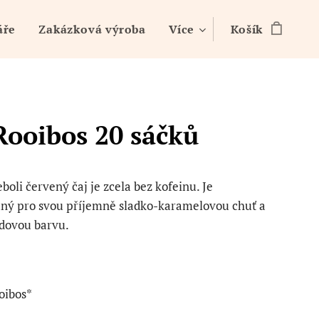
áře
Zakázková výroba
Více
Košík
Rooibos 20 sáčků
boli červený čaj je zcela bez kofeinu. Je
ný pro svou příjemně sladko-karamelovou chuť a
dovou barvu.
oibos*