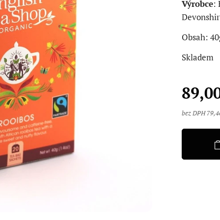
Výrobce
:
Devonshi
Obsah: 40
Skladem
89,0
bez DPH 79,4