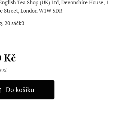
 English Tea Shop (UK) Ltd, Devonshire House, 1
re Street, London W1W 5DR
g, 20 sáčků
0
Kč
6 Kč
Do košíku